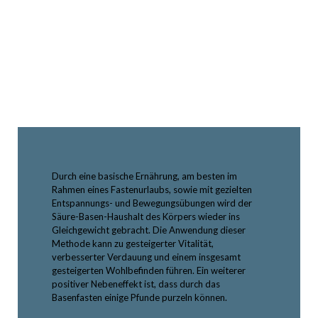
Durch eine basische Ernährung, am besten im
Rahmen eines Fastenurlaubs, sowie mit gezielten
Entspannungs- und Bewegungsübungen wird der
Säure-Basen-Haushalt des Körpers wieder ins
Gleichgewicht gebracht. Die Anwendung dieser
Methode kann zu gesteigerter Vitalität,
verbesserter Verdauung und einem insgesamt
gesteigerten Wohlbefinden führen. Ein weiterer
positiver Nebeneffekt ist, dass durch das
Basenfasten einige Pfunde purzeln können.