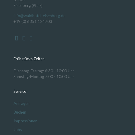
Eisenberg (Pfalz)
info@waldhotel-eisenberg.de
+49 (0) 6351 124703
Frühstücks Zeiten
Dienstag-Freitag: 6:30 - 10:00 Uhr
Samstag-Montag 7:00 - 10:00 Uhr
Service
Anfragen
Buchen
Impressionen
Jobs