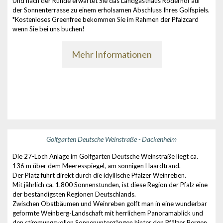
Und nach der Runde erwartet Sie das Landgasthaus Röderhof auf
der Sonnenterrasse zu einem erholsamen Abschluss Ihres Golfspiels.
*Kostenloses Greenfree bekommen Sie im Rahmen der Pfalzcard
wenn Sie bei uns buchen!
Mehr Informationen
Golfgarten Deutsche Weinstraße - Dackenheim
Die 27-Loch Anlage im Golfgarten Deutsche Weinstraße liegt ca.
136 m über dem Meeresspiegel, am sonnigen Haardtrand.
Der Platz führt direkt durch die idyllische Pfälzer Weinreben.
Mit jährlich ca. 1.800 Sonnenstunden, ist diese Region der Pfalz eine
der beständigsten Regionen Deutschlands.
Zwischen Obstbäumen und Weinreben golft man in eine wunderbar
geformte Weinberg-Landschaft mit herrlichem Panoramablick und
den stimmungsvollen Sonnenuntergängen hinter den Pfälzer Bergen.